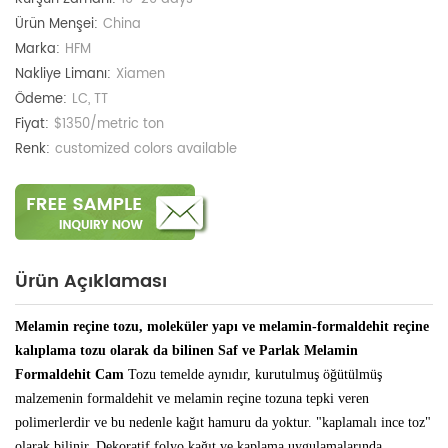
Ürün Menşei:
China
Marka:
HFM
Nakliye Limanı:
Xiamen
Ödeme:
LC, TT
Fiyat:
$1350/metric ton
Renk:
customized colors available
Ürün Açıklaması
Melamin reçine tozu, moleküler yapı ve melamin-formaldehit reçine
kalıplama tozu olarak da bilinen Saf ve Parlak Melamin
Formaldehit Cam
Tozu temelde aynıdır, kurutulmuş öğütülmüş
malzemenin formaldehit ve melamin reçine tozuna tepki veren
polimerlerdir ve bu nedenle kağıt hamuru da yoktur. "kaplamalı ince toz"
olarak bilinir. Dekoratif folyo kağıt ve kaplama uygulamalarında