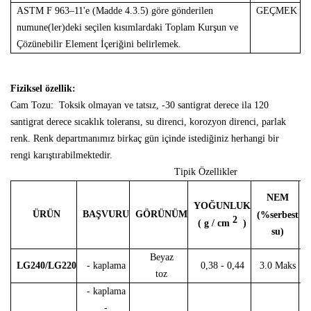
ASTM F 963–11'e (Madde 4.3.5) göre gönderilen
GEÇMEK
numune(ler)deki seçilen kısımlardaki Toplam Kurşun ve
Çözünebilir Element İçeriğini belirlemek.
Fiziksel özellik:
Cam Tozu:
Toksik olmayan ve tatsız, -30 santigrat derece ila 120
santigrat derece sıcaklık toleransı, su direnci, korozyon direnci, parlak
renk. Renk departmanımız birkaç gün içinde istediğiniz herhangi bir
rengi karıştırabilmektedir.
Tipik Özellikler
NEM
YOĞUNLUK
ÜRÜN
BAŞVURU
GÖRÜNÜM
A
(%serbest
2
( g / cm
)
su)
Beyaz
LG240/LG220
- kaplama
0,38 - 0,44
3.0 Maks
toz
- kaplama
-