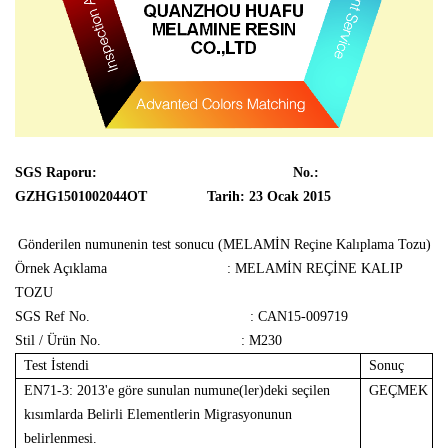
SGS Raporu:
No.:
GZHG1501002044OT
Tarih: 23 Ocak 2015
Gönderilen numunenin test sonucu (MELAMİN Reçine Kalıplama Tozu)
Örnek Açıklama
: MELAMİN REÇİNE KALIP
TOZU
SGS Ref No.
: CAN15-009719
Stil / Ürün No.
: M230
Test İstendi
Sonuç
EN71-3: 2013'e göre sunulan numune(ler)deki seçilen
GEÇMEK
kısımlarda Belirli Elementlerin Migrasyonunun
belirlenmesi.