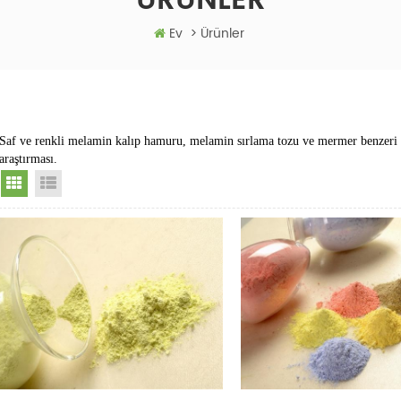
ÜRÜNLER
Ev
>
Ürünler
Saf ve renkli melamin kalıp hamuru, melamin sırlama tozu ve mermer benzeri m
araştırması.
Grid View
List View