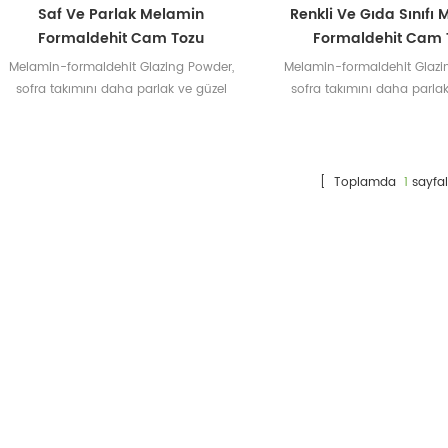
Saf Ve Parlak Melamin
Renkli Ve Gıda Sınıfı
Formaldehit Cam Tozu
Formaldehit Cam 
Melamin-formaldehit Glazing Powder,
Melamin-formaldehit Glazi
sofra takımını daha parlak ve güzel
sofra takımını daha parlak
hale getirmek için dekoratif folyo
hale getirmek için dekora
kağıdına uygundur.
kağıdına uygundu
[ Toplamda
1
sayfal