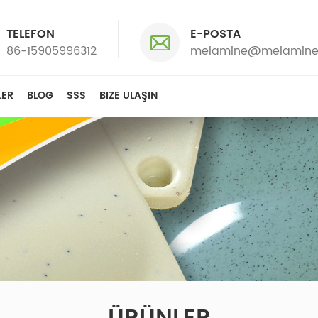
TELEFON
E-POSTA
86-15905996312
melamine@melamine
LER
BLOG
SSS
BIZE ULAŞIN