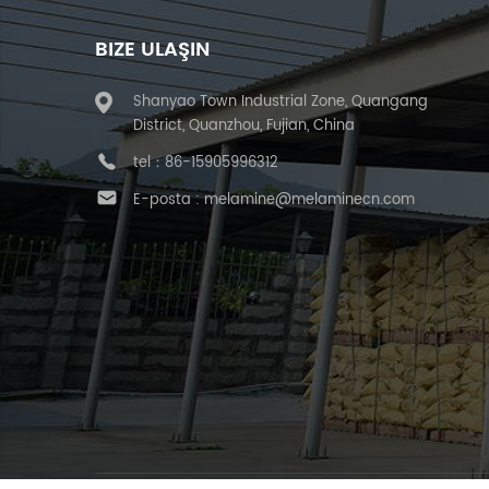
BIZE ULAŞIN
Shanyao Town Industrial Zone, Quangang
District, Quanzhou, Fujian, China
tel：
86-15905996312
E-posta :
melamine@melaminecn.com