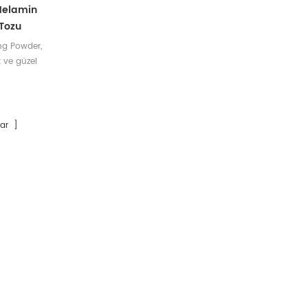
 Melamin
Tozu
ng Powder,
 ve güzel
tif folyo
r.
ar ]