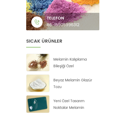
TELEFON
86-15905996312
SICAK ÜRÜNLER
Melamin Kalıplama
Bileşiği Özel
Beyaz Melamin Glazür
Tozu
Yeni Özel Tasarım
Noktalar Melamin
Kalıplama Tozu