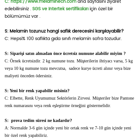
C: https://www.melaminecn.com
ana sayfasını ziyaret
edebilirsiniz .
SGS
ve
Intertek
sertifikaları
için özel bir
bölümümüz var .
S: Melamin tozunuz hangi saflık derecesini karşılayabilir?
C: Hepsi% 100 saflıkta gıda sınıfı melamin sofra tozudur.
S: Siparişi satın almadan önce ücretsiz numune alabilir miyim
?
C: Örnek ücretsizdir. 2 kg numune tozu. Müşterilerin ihtiyacı varsa, 5 kg
veya 10 kg numune tozu mevcutsa,
sadece kurye ücreti alınır veya bize
maliyeti önceden ödersiniz.
S: Yeni bir renk yapabilir misiniz?
C: Elbette, Renk Uyumumuz Sektörlerin Zirvesi.
Müşteriler bize Pantone
renk numarasını veya renk eşleştirme örneğini göstermelidir.
S:
prova teslim süresi ne kadardır?
A:
Normalde 3-6 gün içinde yeni bir ortak renk ve 7-10 gün içinde yeni
bir özel renk yapabiliriz.