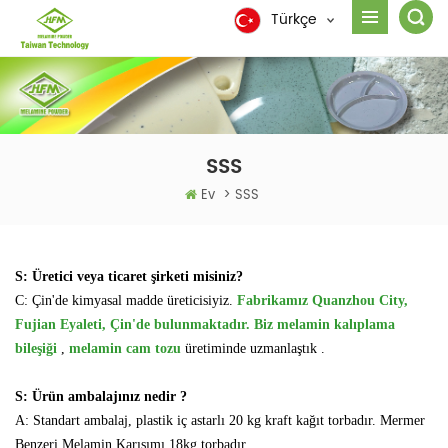
Türkçe
SSS
Ev
>
SSS
S: Üretici veya ticaret şirketi misiniz?
C: Çin'de kimyasal madde üreticisiyiz.
Fabrikamız Quanzhou City,
Fujian Eyaleti, Çin'de bulunmaktadır. Biz melamin kalıplama
bileşiği
,
melamin cam tozu
üretiminde uzmanlaştık .
S: Ürün ambalajınız nedir
?
A: Standart ambalaj, plastik iç astarlı 20 kg kraft kağıt torbadır. Mermer
Benzeri Melamin Karışımı 18kg torbadır.