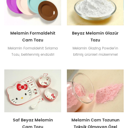
Melamin Formaldehit
Beyaz Melamin Glazür
Cam Tozu
Tozu
Melamin Formaldehit Sırlama
Melamin Glazing Powder'ın
Tozu, belirlenmiş endüstri
bitmiş ürünleri mükemmel
normlarına uygun olarak
parlaklık, yüzey sertliği, leke
mükemmel kalitede kimyasal
direnci, ısı direnci ve kimyasal
bileşikler kullanılarak işlenir.
direnç sergiler.
Glazür tozu dekoratif folyo
kağıt ve kaplama
uygulamasında
kullanılmaktadır.
Saf Beyaz Melamin
Melamin Cam Tozunun
Cam Tozu
Toksik Olmayan Özel