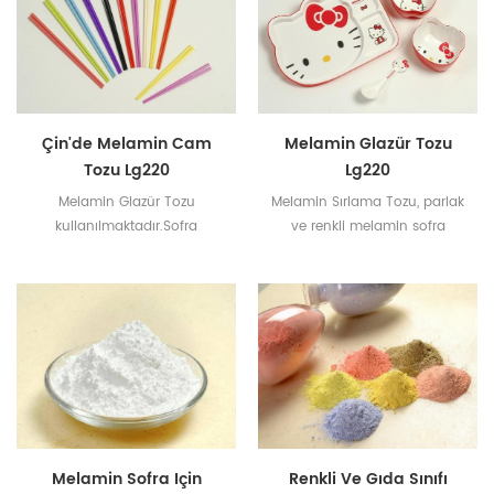
Çin'de Melamin Cam
Melamin Glazür Tozu
Tozu Lg220
Lg220
Melamin Glazür Tozu
Melamin Sırlama Tozu, parlak
kullanılmaktadır.Sofra
ve renkli melamin sofra
takımının parlamasını
takımı yapmak için kullanılan
sağlamak için sofra takımına
hammaddedir .
veya çıkartma kağıdına
koymak.
Melamin Sofra Için
Renkli Ve Gıda Sınıfı