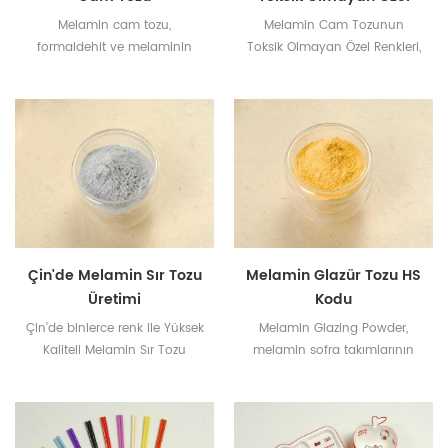
Renkleri
Melamin cam tozu,
Melamin Cam Tozunun
formaldehit ve melaminin
Toksik Olmayan Özel Renkleri,
kimyasal reaksiyonunun
melamin sofra takımı, banyo
ürünüdür.
serisi ve evcil hayvan kasesi
serisi yapmak için yaygın
olarak kullanılır.
Çin'de Melamin Sır Tozu
Melamin Glazür Tozu HS
Üretimi
Kodu
Çin'de binlerce renk ile Yüksek
Melamin Glazing Powder,
Kaliteli Melamin Sır Tozu
melamin sofra takımlarının
Üretimi.
parlak ve parlak olmasına
yardımcı olur.