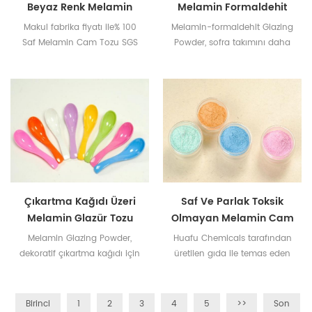
Beyaz Renk Melamin
Melamin Formaldehit
Sırlama Tozu
Cam Tozu
Makul fabrika fiyatı ile% 100
Melamin-formaldehit Glazing
Saf Melamin Cam Tozu SGS
Powder, sofra takımını daha
ve Intertek, melamin sofra
parlak ve güzel hale getirmek
takımlarının sırlanması için
için dekoratif folyo kağıdına
nitelikli A5 tozunu test ediyor
uygundur.
Çıkartma Kağıdı Üzeri
Saf Ve Parlak Toksik
Melamin Glazür Tozu
Olmayan Melamin Cam
Tozu
Melamin Glazing Powder,
Huafu Chemicals tarafından
dekoratif çıkartma kağıdı için
üretilen gıda ile temas eden
mükemmel kalitede bir
melamin çanak çömlek
kimyasal bileşiktir.
hammaddesi SGS ve Intertek
Sertifikalarını geçmiştir.
Birinci
1
2
3
4
5
>>
Son