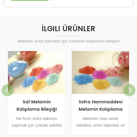
İLGILI ÜRÜNLER
Melamin sofra takımları için melamin kalıplama bileşimi
Saf Melamin
Sofra Hammaddesi
Kalıplama Bileşiği
Melamin Kalıplama
Tozu
Her türlü sofra takımını
Melamin tozu renkli
yapmak için yüksek saflıkta
tabaklar, sofra takımları ve
melamin kalıplama bileşiği
günlük ihtiyaçlar için