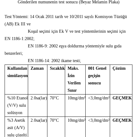
Gönderilen numunenin test sonucu (Beyaz Melamin Plaka)
Test Yöntemi: 14 Ocak 2011 tarih ve 10/2011 sayılı Komisyon Tüzüğü
(AB) Ek III ve
Koşul seçimi için Ek V ve test yöntemlerinin seçimi için
EN 1186-1:2002;
EN 1186-9: 2002 eşya doldurma yöntemiyle sulu gıda
benzerleri;
EN 1186-14: 2002 ikame testi;
Kullanılan
Zaman
Sıcaklık
Maks.
001 Genel
Çözüm
simülasyon
İzin
geçişin
Verilen
sonucu
Sınır
%10 Etanol
2.0sa(lar)
70°C
10mg/dm²
<3,0mg/dm²
GEÇMEK
(V/V) sulu
solüsyon
%3 Asetik
2.0sa(lar)
70°C
10mg/dm²
<3,0mg/dm²
GEÇMEK
asit (A/V)
sulu çözelti