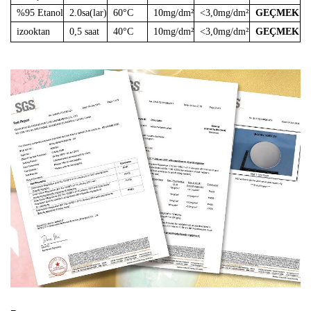
%95 Etanol
2.0sa(lar)
60°C
10mg/dm²
<3,0mg/dm²
GEÇMEK
izooktan
0,5 saat
40°C
10mg/dm²
<3,0mg/dm²
GEÇMEK