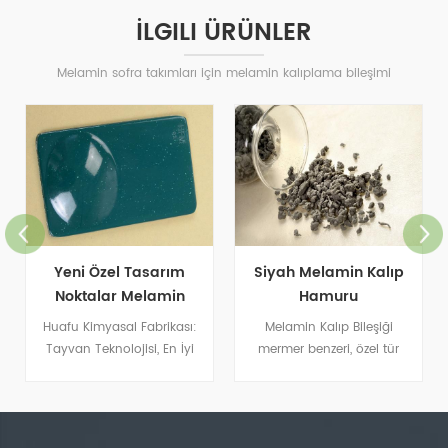
İLGILI ÜRÜNLER
Melamin sofra takımları için melamin kalıplama bileşimi
Yeni Özel Tasarım
Siyah Melamin Kalıp
Noktalar Melamin
Hamuru
Kalıplama Tozu
Huafu Kimyasal Fabrikası:
Melamin Kalıp Bileşiği
Tayvan Teknolojisi, En İyi
mermer benzeri, özel tür
Renk Eşleştirme
taklit porselen tabaklar
üretmek için yaygın olarak
kullanılmaktadır.