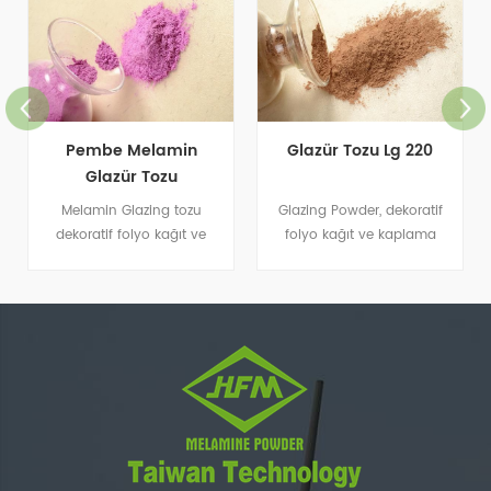
Pembe Melamin
Glazür Tozu Lg 220
Glazür Tozu
Melamin Glazing tozu
Glazing Powder, dekoratif
dekoratif folyo kağıt ve
folyo kağıt ve kaplama
kaplama uygulamasında
uygulamaları için uygun bir
kullanılmaktadır.
melamin-formaldehit
reçinesidir.