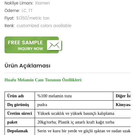
Nakliye Limanı:
Xiamen
Ödeme:
LC, TT
Fiyat:
$1350/metric ton
Renk:
customized colors available
Ürün Açıklaması
Huafu Melamin Cam Tozunun Özellikleri:
Ürün adı
%100 melamin tozu
Diğer İsim
Dış görünüş
pudra
Kimyasal 
Üretim süreci
Yüksek sıcaklık ve yüksek basınçlı kalıplama
paket
20kg/torba; Plastik iç astarlı kraft kağıt torba
Depolamak
Serin ve kuru bir yerde ve güçlü ışıktan ve ısıdan uzak tu