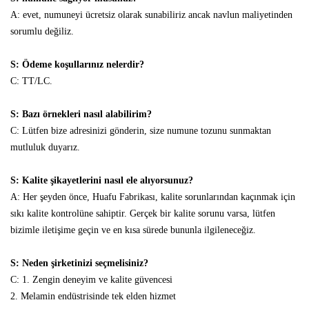
A: evet, numuneyi ücretsiz olarak sunabiliriz ancak navlun maliyetinden
sorumlu değiliz.
S: Ödeme koşullarınız nelerdir?
C: TT/LC.
S: Bazı örnekleri nasıl alabilirim?
C: Lütfen bize adresinizi gönderin, size numune tozunu sunmaktan
mutluluk duyarız.
S: Kalite şikayetlerini nasıl ele alıyorsunuz?
A: Her şeyden önce, Huafu Fabrikası, kalite sorunlarından kaçınmak için
sıkı kalite kontrolüne sahiptir. Gerçek bir kalite sorunu varsa, lütfen
bizimle iletişime geçin ve en kısa sürede bununla ilgileneceğiz.
S: Neden şirketinizi seçmelisiniz?
C: 1. Zengin deneyim ve kalite güvencesi
2. Melamin endüstrisinde tek elden hizmet