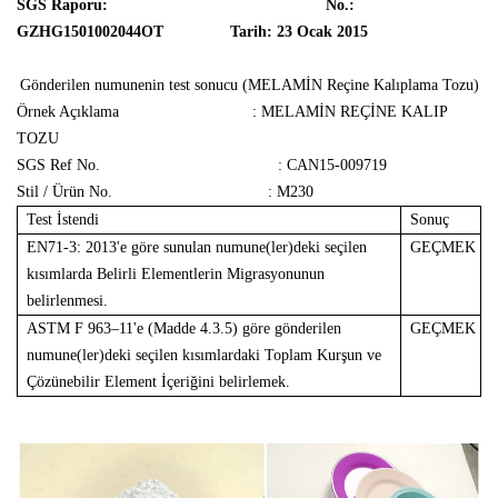
SGS Raporu:
No.:
GZHG1501002044OT
Tarih: 23 Ocak 2015
Gönderilen numunenin test sonucu (MELAMİN Reçine Kalıplama Tozu)
Örnek Açıklama
: MELAMİN REÇİNE KALIP
TOZU
SGS Ref No.
: CAN15-009719
Stil / Ürün No.
: M230
Test İstendi
Sonuç
EN71-3: 2013'e göre sunulan numune(ler)deki seçilen
GEÇMEK
kısımlarda Belirli Elementlerin Migrasyonunun
belirlenmesi.
ASTM F 963–11'e (Madde 4.3.5) göre gönderilen
GEÇMEK
numune(ler)deki seçilen kısımlardaki Toplam Kurşun ve
Çözünebilir Element İçeriğini belirlemek.