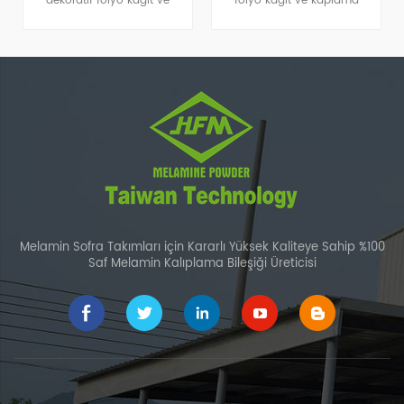
dekoratif folyo kağıt ve
folyo kağıt ve kaplama
kaplama uygulamasında
uygulamaları için uygun bir
kullanılmaktadır.
melamin-formaldehit
reçinesidir.
Melamin Sofra Takımları için Kararlı Yüksek Kaliteye Sahip %100
Saf Melamin Kalıplama Bileşiği Üreticisi