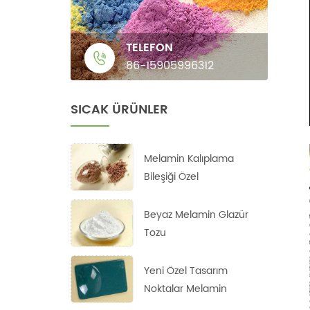
TELEFON
86-15905996312
SICAK ÜRÜNLER
Melamin Kalıplama
Bileşiği Özel
Beyaz Melamin Glazür
Tozu
Yeni Özel Tasarım
Noktalar Melamin
Kalıplama Tozu