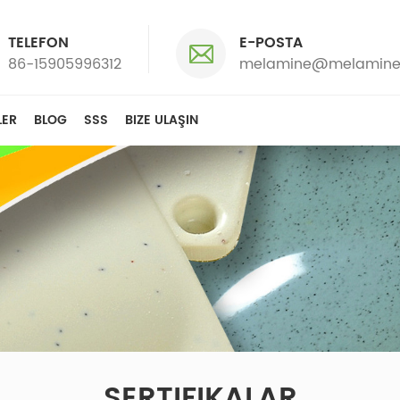
TELEFON
E-POSTA
86-15905996312
melamine@melamine
LER
BLOG
SSS
BIZE ULAŞIN
SERTIFIKALAR