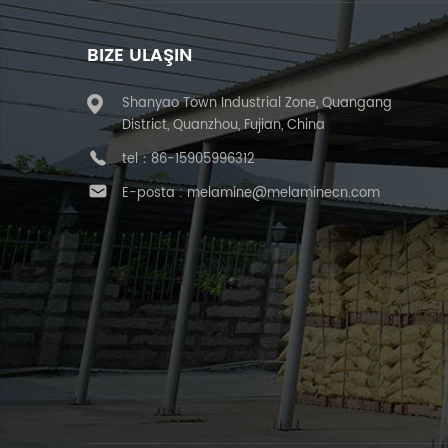
BIZE ULAŞIN
Shanyao Town Industrial Zone, Quangang
District, Quanzhou, Fujian, China
tel：
86-15905996312
E-posta :
melamine@melaminecn.com